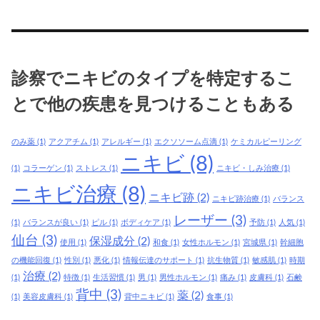
皮
膚
科
治
診察でニキビのタイプを特定するこ
療
で
とで他の疾患を見つけることもある
は、
現
のみ薬
(1)
アクアチム
(1)
アレルギー
(1)
エクソソーム点滴
(1)
ケミカルピーリング
在
ニキビ
(8)
で
(1)
コラーゲン
(1)
ストレス
(1)
ニキビ・しみ治療
(1)
き
ニキビ治療
(8)
ニキビ跡
(2)
ニキビ跡治療
(1)
バランス
て
レーザー
(3)
い
(1)
バランスが良い
(1)
ピル
(1)
ボディケア
(1)
予防
(1)
人気
(1)
る
仙台
(3)
保湿成分
(2)
使用
(1)
和食
(1)
女性ホルモン
(1)
宮城県
(1)
幹細胞
ニ
の機能回復
(1)
性別
(1)
悪化
(1)
情報伝達のサポート
(1)
抗生物質
(1)
敏感肌
(1)
時期
キ
治療
(2)
(1)
特徴
(1)
生活習慣
(1)
男
(1)
男性ホルモン
(1)
痛み
(1)
皮膚科
(1)
石鹸
ビ
背中
(3)
薬
(2)
(1)
美容皮膚科
(1)
背中ニキビ
(1)
食事
(1)
治