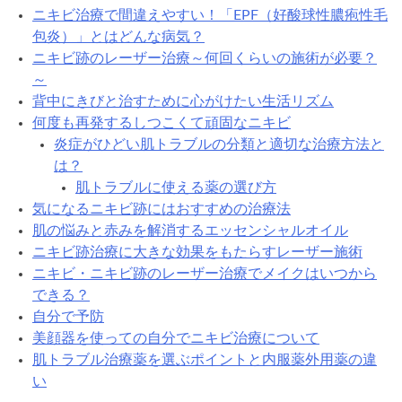
ニキビ治療で間違えやすい！「EPF（好酸球性膿疱性毛
包炎）」とはどんな病気？
ニキビ跡のレーザー治療～何回くらいの施術が必要？
～
背中にきびと治すために心がけたい生活リズム
何度も再発するしつこくて頑固なニキビ
炎症がひどい肌トラブルの分類と適切な治療方法と
は？
肌トラブルに使える薬の選び方
気になるニキビ跡にはおすすめの治療法
肌の悩みと赤みを解消するエッセンシャルオイル
ニキビ跡治療に大きな効果をもたらすレーザー施術
ニキビ・ニキビ跡のレーザー治療でメイクはいつから
できる？
自分で予防
美顔器を使っての自分でニキビ治療について
肌トラブル治療薬を選ぶポイントと内服薬外用薬の違
い