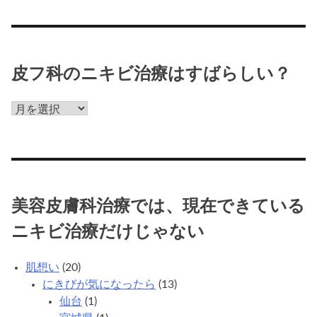
療
だ
け
じ
ゃ
皮フ科のニキビ治療はすばらしい？
な
い
皮
フ
科
の
ニ
キ
美容皮膚科治療では、現在できている
ビ
治
ニキビ治療だけじゃない
療
は
肌想い
(20)
す
にきびが気になったら
(13)
ば
仙台
(1)
ら