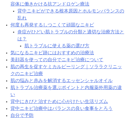
容体に働きかける抗アンドロゲン療法
背中ニキビができる根本原因とホルモンバランスの
乱れ
何度も再発するしつこくて頑固なニキビ
炎症がひどい肌トラブルの分類と適切な治療方法と
は？
肌トラブルに使える薬の選び方
気になるニキビ跡にはおすすめの治療法
美顔器を使っての自分でニキビ治療について
肌の再生を促すケミカルピーリング｜ソララクリニッ
クのニキビ治療
肌の悩みと赤みを解消するエッセンシャルオイル
肌トラブル治療薬を選ぶポイントと内服薬外用薬の違
い
背中にきびと治すために心がけたい生活リズム
背中ニキビ治療中はバランスの良い食事をとろう
自分で予防