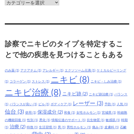
美
容
皮
膚
科
治
診察でニキビのタイプを特定するこ
療
で
とで他の疾患を見つけることもある
は、
現
のみ薬
(1)
アクアチム
(1)
アレルギー
(1)
エクソソーム点滴
(1)
ケミカルピーリング
在
ニキビ
(8)
で
(1)
コラーゲン
(1)
ストレス
(1)
ニキビ・しみ治療
(1)
き
ニキビ治療
(8)
ニキビ跡
(2)
ニキビ跡治療
(1)
バランス
て
レーザー
(3)
い
(1)
バランスが良い
(1)
ピル
(1)
ボディケア
(1)
予防
(1)
人気
(1)
る
仙台
(3)
保湿成分
(2)
使用
(1)
和食
(1)
女性ホルモン
(1)
宮城県
(1)
幹細胞
ニ
の機能回復
(1)
性別
(1)
悪化
(1)
情報伝達のサポート
(1)
抗生物質
(1)
敏感肌
(1)
時期
キ
治療
(2)
(1)
特徴
(1)
生活習慣
(1)
男
(1)
男性ホルモン
(1)
痛み
(1)
皮膚科
(1)
石鹸
ビ