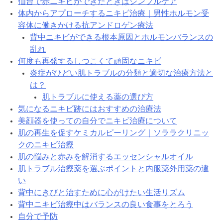
仙台で赤ニキビができたときはシンプルケア
体内からアプローチするニキビ治療｜男性ホルモン受
容体に働きかける抗アンドロゲン療法
背中ニキビができる根本原因とホルモンバランスの
乱れ
何度も再発するしつこくて頑固なニキビ
炎症がひどい肌トラブルの分類と適切な治療方法と
は？
肌トラブルに使える薬の選び方
気になるニキビ跡にはおすすめの治療法
美顔器を使っての自分でニキビ治療について
肌の再生を促すケミカルピーリング｜ソララクリニッ
クのニキビ治療
肌の悩みと赤みを解消するエッセンシャルオイル
肌トラブル治療薬を選ぶポイントと内服薬外用薬の違
い
背中にきびと治すために心がけたい生活リズム
背中ニキビ治療中はバランスの良い食事をとろう
自分で予防