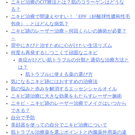
ニキビ治療のCIT療法とは？肌のコラーゲンはどうな
る？
ニキビ治療で間違えやすい！「EPF（好酸球性膿疱性毛
包炎）」とはどんな病気？
ニキビ跡のレーザー治療～何回くらいの施術が必要？
～
背中にきびと治すために心がけたい生活リズム
何度も再発するしつこくて頑固なニキビ
炎症がひどい肌トラブルの分類と適切な治療方法と
は？
肌トラブルに使える薬の選び方
気になるニキビ跡にはおすすめの治療法
肌の悩みと赤みを解消するエッセンシャルオイル
ニキビ跡治療に大きな効果をもたらすレーザー施術
ニキビ・ニキビ跡のレーザー治療でメイクはいつから
できる？
自分で予防
美顔器を使っての自分でニキビ治療について
肌トラブル治療薬を選ぶポイントと内服薬外用薬の違