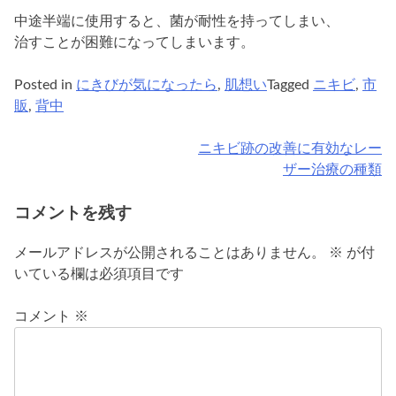
中途半端に使用すると、菌が耐性を持ってしまい、
治すことが困難になってしまいます。
Posted in
にきびが気になったら
,
肌想い
Tagged
ニキビ
,
市
販
,
背中
ニキビ跡の改善に有効なレー
投
ザー治療の種類
稿
コメントを残す
ナ
ビ
メールアドレスが公開されることはありません。
※
が付
いている欄は必須項目です
ゲ
ー
コメント
※
シ
ョ