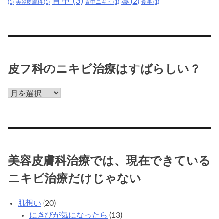
背中
(3)
薬
(2)
(1)
美容皮膚科
(1)
背中ニキビ
(1)
食事
(1)
治
療
だ
け
じ
ゃ
皮フ科のニキビ治療はすばらしい？
な
い
皮
フ
科
の
ニ
キ
美容皮膚科治療では、現在できている
ビ
治
ニキビ治療だけじゃない
療
は
肌想い
(20)
す
にきびが気になったら
(13)