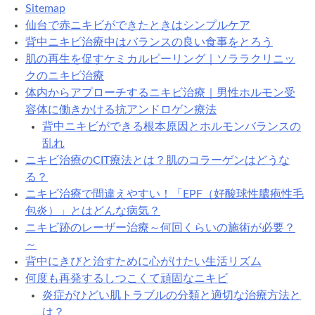
Sitemap
仙台で赤ニキビができたときはシンプルケア
背中ニキビ治療中はバランスの良い食事をとろう
肌の再生を促すケミカルピーリング｜ソララクリニッ
クのニキビ治療
体内からアプローチするニキビ治療｜男性ホルモン受
容体に働きかける抗アンドロゲン療法
背中ニキビができる根本原因とホルモンバランスの
乱れ
ニキビ治療のCIT療法とは？肌のコラーゲンはどうな
る？
ニキビ治療で間違えやすい！「EPF（好酸球性膿疱性毛
包炎）」とはどんな病気？
ニキビ跡のレーザー治療～何回くらいの施術が必要？
～
背中にきびと治すために心がけたい生活リズム
何度も再発するしつこくて頑固なニキビ
炎症がひどい肌トラブルの分類と適切な治療方法と
は？