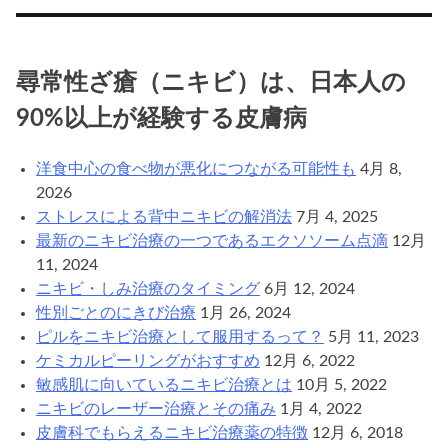
善
に
有
尋常性ざ瘡（ニキビ）は、日本人の
効
90%以上が経験する皮膚病
な
レ
ー
洋食中心の食べ物が悪化につながる可能性も
4月 8,
ザ
2026
ー
ストレスによる背中ニキビの解消法
7月 4, 2025
治
最新のニキビ治療の一つであるエクソソーム点滴
12月
療
11, 2024
の
ニキビ・しみ治療のタイミング
6月 12, 2024
種
性別ごとのにきび治療
1月 26, 2024
類
ピルをニキビ治療として服用するって？
5月 11, 2023
ケミカルピーリングがおすすめ
12月 6, 2022
敏感肌に向いているニキビ治療とは
10月 5, 2022
ニキビのレーザー治療とその痛み
1月 4, 2022
皮膚科でもらえるニキビ治療薬の特徴
12月 6, 2018