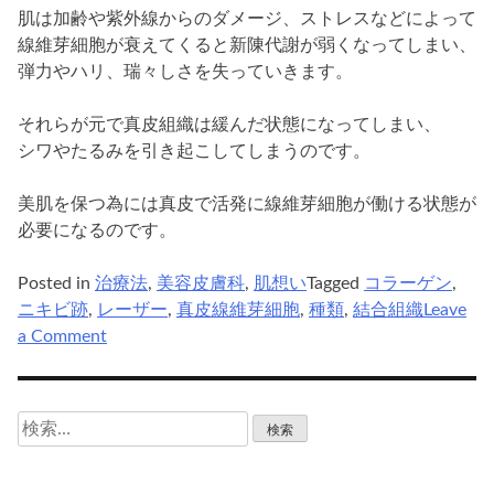
肌は加齢や紫外線からのダメージ、ストレスなどによって
線維芽細胞が衰えてくると新陳代謝が弱くなってしまい、
弾力やハリ、瑞々しさを失っていきます。
それらが元で真皮組織は緩んだ状態になってしまい、
シワやたるみを引き起こしてしまうのです。
美肌を保つ為には真皮で活発に線維芽細胞が働ける状態が
必要になるのです。
Posted in
治療法
,
美容皮膚科
,
肌想い
Tagged
コラーゲン
,
ニキビ跡
,
レーザー
,
真皮線維芽細胞
,
種類
,
結合組織
Leave
on
a Comment
ニ
キ
ビ
検
跡
索:
の
改