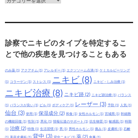
美
容
皮
膚
科
治
診察でニキビのタイプを特定するこ
療
で
とで他の疾患を見つけることもある
は、
現
のみ薬
(1)
アクアチム
(1)
アレルギー
(1)
エクソソーム点滴
(1)
ケミカルピーリング
在
ニキビ
(8)
で
(1)
コラーゲン
(1)
ストレス
(1)
ニキビ・しみ治療
(1)
き
ニキビ治療
(8)
ニキビ跡
(2)
ニキビ跡治療
(1)
バランス
て
レーザー
(3)
い
(1)
バランスが良い
(1)
ピル
(1)
ボディケア
(1)
予防
(1)
人気
(1)
る
仙台
(3)
保湿成分
(2)
使用
(1)
和食
(1)
女性ホルモン
(1)
宮城県
(1)
幹細胞
ニ
の機能回復
(1)
性別
(1)
悪化
(1)
情報伝達のサポート
(1)
抗生物質
(1)
敏感肌
(1)
時期
キ
治療
(2)
(1)
特徴
(1)
生活習慣
(1)
男
(1)
男性ホルモン
(1)
痛み
(1)
皮膚科
(1)
石鹸
ビ
背中
(3)
薬
(2)
(1)
美容皮膚科
(1)
背中ニキビ
(1)
食事
(1)