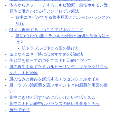
体内からアプローチするニキビ治療｜男性ホルモン受
容体に働きかける抗アンドロゲン療法
背中ニキビができる根本原因とホルモンバランスの
乱れ
何度も再発するしつこくて頑固なニキビ
炎症がひどい肌トラブルの分類と適切な治療方法と
は？
肌トラブルに使える薬の選び方
気になるニキビ跡にはおすすめの治療法
美顔器を使っての自分でニキビ治療について
肌の再生を促すケミカルピーリング｜ソララクリニッ
クのニキビ治療
肌の悩みと赤みを解消するエッセンシャルオイル
肌トラブル治療薬を選ぶポイントと内服薬外用薬の違
い
背中にきびと治すために心がけたい生活リズム
背中ニキビ治療中はバランスの良い食事をとろう
自分で予防