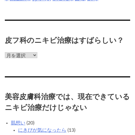
治
療
だ
け
じ
ゃ
皮フ科のニキビ治療はすばらしい？
な
い
皮
フ
科
の
ニ
キ
美容皮膚科治療では、現在できている
ビ
治
ニキビ治療だけじゃない
療
は
肌想い
(20)
す
にきびが気になったら
(13)
ば