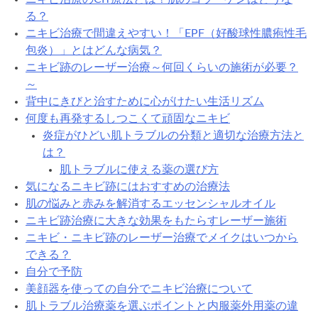
る？
ニキビ治療で間違えやすい！「EPF（好酸球性膿疱性毛
包炎）」とはどんな病気？
ニキビ跡のレーザー治療～何回くらいの施術が必要？
～
背中にきびと治すために心がけたい生活リズム
何度も再発するしつこくて頑固なニキビ
炎症がひどい肌トラブルの分類と適切な治療方法と
は？
肌トラブルに使える薬の選び方
気になるニキビ跡にはおすすめの治療法
肌の悩みと赤みを解消するエッセンシャルオイル
ニキビ跡治療に大きな効果をもたらすレーザー施術
ニキビ・ニキビ跡のレーザー治療でメイクはいつから
できる？
自分で予防
美顔器を使っての自分でニキビ治療について
肌トラブル治療薬を選ぶポイントと内服薬外用薬の違