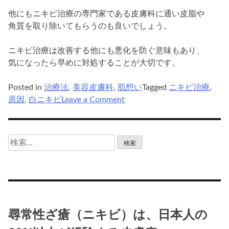
他にもニキビ治療の専門家である皮膚科に通い皮脂や
角質を取り除いてもらうのも良いでしょう。
ニキビ治療は改善する他にも悪化を防ぐ意味もあり、
気になったら早めに対処することが大切です。
Posted in
治療法
,
美容皮膚科
,
肌想い
Tagged
ニキビ治療
,
on
原因
,
白ニキビ
Leave a Comment
白
ニ
キ
検
ビ
索:
が
で
き
る
原
尋常性ざ瘡（ニキビ）は、日本人の
因