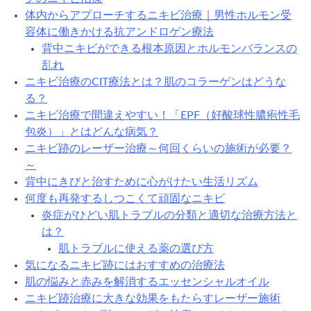
体内からアプローチするニキビ治療｜男性ホルモン受
容体に働きかける抗アンドロゲン療法
背中ニキビができる根本原因とホルモンバランスの
乱れ
ニキビ治療のCIT療法とは？肌のコラーゲンはどうな
る？
ニキビ治療で間違えやすい！「EPF（好酸球性膿疱性毛
包炎）」とはどんな病気？
ニキビ跡のレーザー治療～何回くらいの施術が必要？
～
背中にきびと治すために心がけたい生活リズム
何度も再発するしつこくて頑固なニキビ
炎症がひどい肌トラブルの分類と適切な治療方法と
は？
肌トラブルに使える薬の選び方
気になるニキビ跡にはおすすめの治療法
肌の悩みと赤みを解消するエッセンシャルオイル
ニキビ跡治療に大きな効果をもたらすレーザー施術