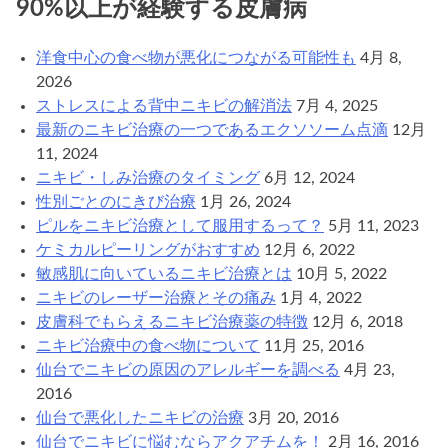
90%以上が経験する皮膚病
と
ニ
キ
洋食中心の食べ物が悪化につながる可能性も
4月 8,
ビ
2026
治
ストレスによる背中ニキビの解消法
7月 4, 2025
療
最新のニキビ治療の一つであるエクソソーム点滴
12月
の
11, 2024
方
ニキビ・しみ治療のタイミング
6月 12, 2024
法
性別ごとのにきび治療
1月 26, 2024
ピルをニキビ治療として服用するって？
5月 11, 2023
ケミカルピーリングがおすすめ
12月 6, 2022
敏感肌に向いているニキビ治療とは
10月 5, 2022
ニキビのレーザー治療とその痛み
1月 4, 2022
皮膚科でもらえるニキビ治療薬の特徴
12月 6, 2018
ニキビ治療中の食べ物について
11月 25, 2016
仙台でニキビの原因のアレルギーを調べる
4月 23,
2016
仙台で悪化したニキビの治療
3月 20, 2016
仙台でニキビに悩むならアクアチムを！
2月 16, 2016