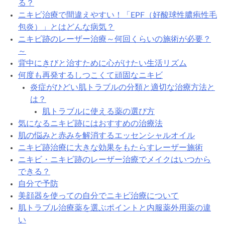
る？
ニキビ治療で間違えやすい！「EPF（好酸球性膿疱性毛
包炎）」とはどんな病気？
ニキビ跡のレーザー治療～何回くらいの施術が必要？
～
背中にきびと治すために心がけたい生活リズム
何度も再発するしつこくて頑固なニキビ
炎症がひどい肌トラブルの分類と適切な治療方法と
は？
肌トラブルに使える薬の選び方
気になるニキビ跡にはおすすめの治療法
肌の悩みと赤みを解消するエッセンシャルオイル
ニキビ跡治療に大きな効果をもたらすレーザー施術
ニキビ・ニキビ跡のレーザー治療でメイクはいつから
できる？
自分で予防
美顔器を使っての自分でニキビ治療について
肌トラブル治療薬を選ぶポイントと内服薬外用薬の違
い