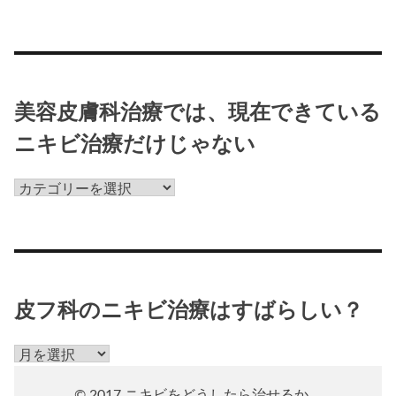
美容皮膚科治療では、現在できている
ニキビ治療だけじゃない
美
容
皮
膚
科
治
皮フ科のニキビ治療はすばらしい？
療
で
皮
は、
フ
現
© 2017 ニキビをどうしたら治せるか。