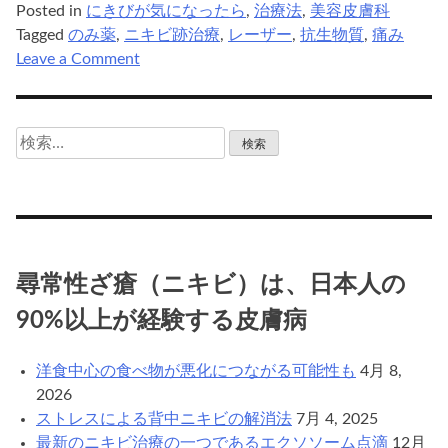
Posted in
にきびが気になったら
,
治療法
,
美容皮膚科
Tagged
のみ薬
,
ニキビ跡治療
,
レーザー
,
抗生物質
,
痛み
on
Leave a Comment
ニ
キ
ビ
検
の
索:
レ
ー
ザ
ー
治
尋常性ざ瘡（ニキビ）は、日本人の
療
90%以上が経験する皮膚病
と
そ
の
洋食中心の食べ物が悪化につながる可能性も
4月 8,
痛
2026
み
ストレスによる背中ニキビの解消法
7月 4, 2025
最新のニキビ治療の一つであるエクソソーム点滴
12月