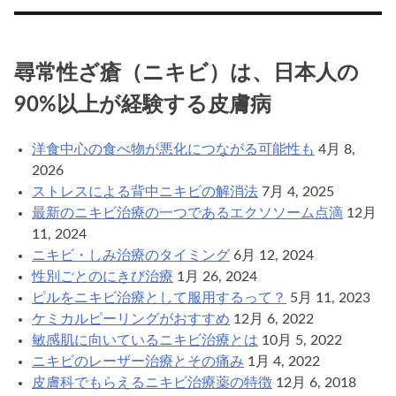
善
に
有
尋常性ざ瘡（ニキビ）は、日本人の
効
90%以上が経験する皮膚病
な
レ
ー
洋食中心の食べ物が悪化につながる可能性も
4月 8,
ザ
2026
ー
ストレスによる背中ニキビの解消法
7月 4, 2025
治
最新のニキビ治療の一つであるエクソソーム点滴
12月
療
11, 2024
の
ニキビ・しみ治療のタイミング
6月 12, 2024
種
性別ごとのにきび治療
1月 26, 2024
類
ピルをニキビ治療として服用するって？
5月 11, 2023
ケミカルピーリングがおすすめ
12月 6, 2022
敏感肌に向いているニキビ治療とは
10月 5, 2022
ニキビのレーザー治療とその痛み
1月 4, 2022
皮膚科でもらえるニキビ治療薬の特徴
12月 6, 2018