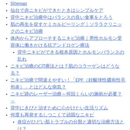
Sitemap
仙台で赤ニキビができたときはシンプルケア
背中ニキビ治療中はバランスの良い食事をとろう
肌の再生を促すケミカルピーリング｜ソララクリニッ
クのニキビ治療
体内からアプローチするニキビ治療｜男性ホルモン受
容体に働きかける抗アンドロゲン療法
背中ニキビができる根本原因とホルモンバランスの
乱れ
ニキビ治療のCIT療法とは？肌のコラーゲンはどうな
る？
ニキビ治療で間違えやすい！「EPF（好酸球性膿疱性毛
包炎）」とはどんな病気？
ニキビ跡のレーザー治療～何回くらいの施術が必要？
～
背中にきびと治すために心がけたい生活リズム
何度も再発するしつこくて頑固なニキビ
炎症がひどい肌トラブルの分類と適切な治療方法と
は？