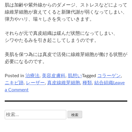
肌は加齢や紫外線からのダメージ、ストレスなどによって
線維芽細胞が衰えてくると新陳代謝が弱くなってしまい、
弾力やハリ、瑞々しさを失っていきます。
それらが元で真皮組織は緩んだ状態になってしまい、
シワやたるみを引き起こしてしまうのです。
美肌を保つ為には真皮で活発に線維芽細胞が働ける状態が
必要になるのです。
Posted in
治療法
,
美容皮膚科
,
肌想い
Tagged
コラーゲン
,
ニキビ跡
,
レーザー
,
真皮線維芽細胞
,
種類
,
結合組織
Leave
on
a Comment
ニ
キ
ビ
検
跡
索:
の
改