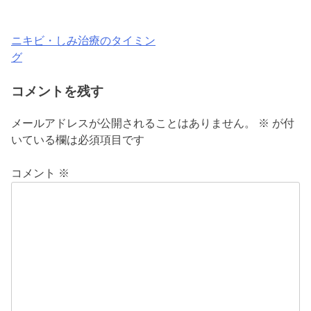
ニキビ・しみ治療のタイミン
投
グ
稿
コメントを残す
ナ
ビ
メールアドレスが公開されることはありません。
※
が付
いている欄は必須項目です
ゲ
ー
コメント
※
シ
ョ
ン