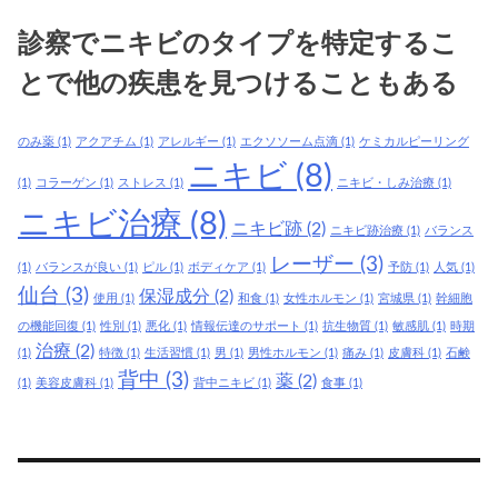
治
診察でニキビのタイプを特定するこ
療
で
とで他の疾患を見つけることもある
は、
現
のみ薬
(1)
アクアチム
(1)
アレルギー
(1)
エクソソーム点滴
(1)
ケミカルピーリング
在
ニキビ
(8)
で
(1)
コラーゲン
(1)
ストレス
(1)
ニキビ・しみ治療
(1)
き
ニキビ治療
(8)
ニキビ跡
(2)
ニキビ跡治療
(1)
バランス
て
レーザー
(3)
い
(1)
バランスが良い
(1)
ピル
(1)
ボディケア
(1)
予防
(1)
人気
(1)
る
仙台
(3)
保湿成分
(2)
使用
(1)
和食
(1)
女性ホルモン
(1)
宮城県
(1)
幹細胞
ニ
の機能回復
(1)
性別
(1)
悪化
(1)
情報伝達のサポート
(1)
抗生物質
(1)
敏感肌
(1)
時期
キ
治療
(2)
(1)
特徴
(1)
生活習慣
(1)
男
(1)
男性ホルモン
(1)
痛み
(1)
皮膚科
(1)
石鹸
ビ
背中
(3)
薬
(2)
(1)
美容皮膚科
(1)
背中ニキビ
(1)
食事
(1)
治
療
だ
け