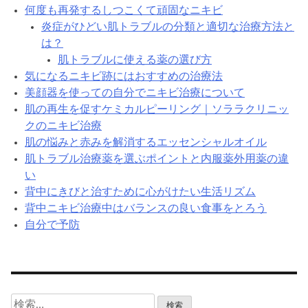
何度も再発するしつこくて頑固なニキビ
炎症がひどい肌トラブルの分類と適切な治療方法と
は？
肌トラブルに使える薬の選び方
気になるニキビ跡にはおすすめの治療法
美顔器を使っての自分でニキビ治療について
肌の再生を促すケミカルピーリング｜ソララクリニッ
クのニキビ治療
肌の悩みと赤みを解消するエッセンシャルオイル
肌トラブル治療薬を選ぶポイントと内服薬外用薬の違
い
背中にきびと治すために心がけたい生活リズム
背中ニキビ治療中はバランスの良い食事をとろう
自分で予防
検