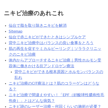
ニキビ治療のあれこれ
仙台で脂を取り除きニキビを解消
Sitemap
仙台で赤ニキビができたときはシンプルケア
背中ニキビ治療中はバランスの良い食事をとろう
肌の再生を促すケミカルピーリング｜ソララクリニッ
クのニキビ治療
体内からアプローチするニキビ治療｜男性ホルモン受
容体に働きかける抗アンドロゲン療法
背中ニキビができる根本原因とホルモンバランスの
乱れ
ニキビ治療のCIT療法とは？肌のコラーゲンはどうな
る？
ニキビ治療で間違えやすい！「EPF（好酸球性膿疱性毛
包炎）」とはどんな病気？
ニキビ跡のレーザー治療～何回くらいの施術が必要？