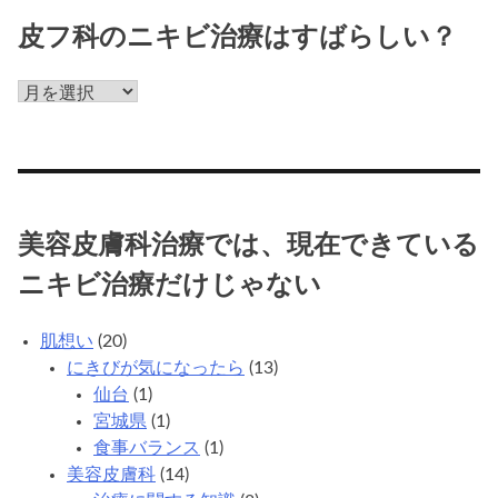
じ
ゃ
皮フ科のニキビ治療はすばらしい？
な
い
皮
フ
科
の
ニ
キ
美容皮膚科治療では、現在できている
ビ
治
ニキビ治療だけじゃない
療
は
肌想い
(20)
す
にきびが気になったら
(13)
ば
仙台
(1)
ら
宮城県
(1)
し
食事バランス
(1)
い？
美容皮膚科
(14)