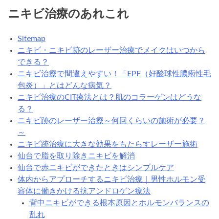
ニキビ治療のあれこれ
Sitemap
ニキビ・ニキビ跡のレーザー治療でメイクはいつから
できる？
ニキビ治療で間違えやすい！「EPF（好酸球性膿疱性毛
包炎）」とはどんな病気？
ニキビ治療のCIT療法とは？肌のコラーゲンはどうな
る？
ニキビ跡のレーザー治療～何回くらいの施術が必要？
～
ニキビ跡治療に大きな効果をもたらすレーザー施術
仙台で脂を取り除きニキビを解消
仙台で赤ニキビができたときはシンプルケア
体内からアプローチするニキビ治療｜男性ホルモン受
容体に働きかける抗アンドロゲン療法
背中ニキビができる根本原因とホルモンバランスの
乱れ