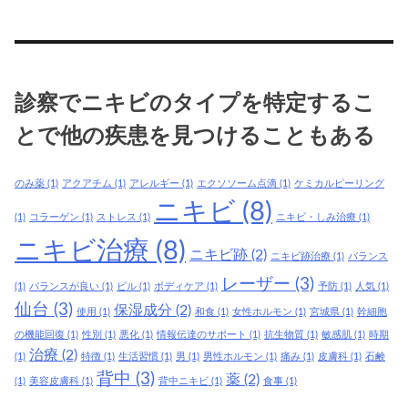
皮
膚
科
治
診察でニキビのタイプを特定するこ
療
で
とで他の疾患を見つけることもある
は、
現
のみ薬
(1)
アクアチム
(1)
アレルギー
(1)
エクソソーム点滴
(1)
ケミカルピーリング
在
ニキビ
(8)
で
(1)
コラーゲン
(1)
ストレス
(1)
ニキビ・しみ治療
(1)
き
ニキビ治療
(8)
ニキビ跡
(2)
ニキビ跡治療
(1)
バランス
て
レーザー
(3)
い
(1)
バランスが良い
(1)
ピル
(1)
ボディケア
(1)
予防
(1)
人気
(1)
る
仙台
(3)
保湿成分
(2)
使用
(1)
和食
(1)
女性ホルモン
(1)
宮城県
(1)
幹細胞
ニ
の機能回復
(1)
性別
(1)
悪化
(1)
情報伝達のサポート
(1)
抗生物質
(1)
敏感肌
(1)
時期
キ
治療
(2)
(1)
特徴
(1)
生活習慣
(1)
男
(1)
男性ホルモン
(1)
痛み
(1)
皮膚科
(1)
石鹸
ビ
背中
(3)
薬
(2)
(1)
美容皮膚科
(1)
背中ニキビ
(1)
食事
(1)
治