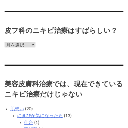
療
だ
け
じ
ゃ
皮フ科のニキビ治療はすばらしい？
な
い
皮
フ
科
の
ニ
キ
美容皮膚科治療では、現在できている
ビ
治
ニキビ治療だけじゃない
療
は
肌想い
(20)
す
にきびが気になったら
(13)
ば
仙台
(1)
ら