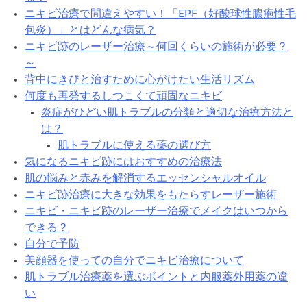
ニキビ治療で間違えやすい！「EPF（好酸球性膿疱性毛
包炎）」とはどんな病気？
ニキビ跡のレーザー治療～何回くらいの施術が必要？
～
背中にきびと治すために心がけたい生活リズム
何度も再発するしつこくて頑固なニキビ
炎症がひどい肌トラブルの分類と適切な治療方法と
は？
肌トラブルに使える薬の選び方
気になるニキビ跡にはおすすめの治療法
肌の悩みと赤みを解消するエッセンシャルオイル
ニキビ跡治療に大きな効果をもたらすレーザー施術
ニキビ・ニキビ跡のレーザー治療でメイクはいつから
できる？
自分で予防
美顔器を使っての自分でニキビ治療について
肌トラブル治療薬を選ぶポイントと内服薬外用薬の違
い