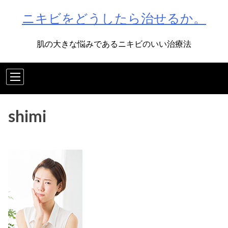
Skip
ニキビをどうしたら治せるか。
to
content
肌の大きな悩みであるニキビのいい治療法
shimi