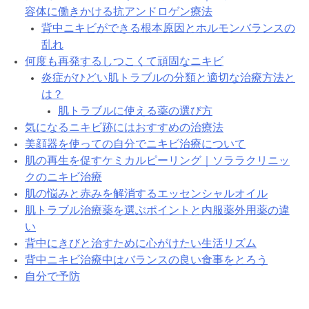
容体に働きかける抗アンドロゲン療法
背中ニキビができる根本原因とホルモンバランスの
乱れ
何度も再発するしつこくて頑固なニキビ
炎症がひどい肌トラブルの分類と適切な治療方法と
は？
肌トラブルに使える薬の選び方
気になるニキビ跡にはおすすめの治療法
美顔器を使っての自分でニキビ治療について
肌の再生を促すケミカルピーリング｜ソララクリニッ
クのニキビ治療
肌の悩みと赤みを解消するエッセンシャルオイル
肌トラブル治療薬を選ぶポイントと内服薬外用薬の違
い
背中にきびと治すために心がけたい生活リズム
背中ニキビ治療中はバランスの良い食事をとろう
自分で予防