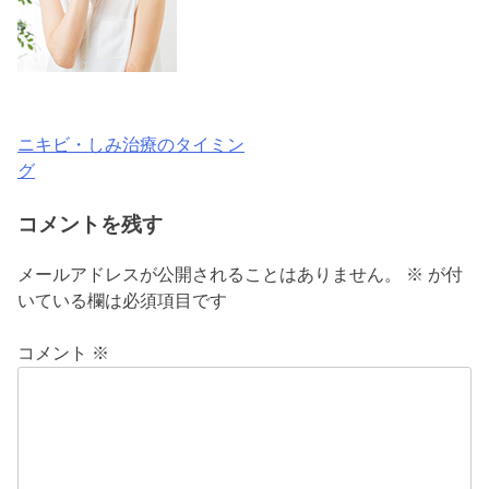
ニキビ・しみ治療のタイミン
投
グ
稿
コメントを残す
ナ
ビ
メールアドレスが公開されることはありません。
※
が付
いている欄は必須項目です
ゲ
ー
コメント
※
シ
ョ
ン