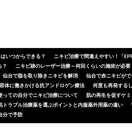
クはいつからできる？
ニキビ治療で間違えやすい！「EP
る？
ニキビ跡のレーザー治療～何回くらいの施術が必要
仙台で脂を取り除きニキビを解消
仙台で赤ニキビがで
容体に働きかける抗アンドロゲン療法
何度も再発する
使っての自分でニキビ治療について
肌の再生を促すケミ
肌トラブル治療薬を選ぶポイントと内服薬外用薬の違い
自分で予防