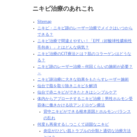
ニキビ治療のあれこれ
Sitemap
ニキビ・ニキビ跡のレーザー治療でメイクはいつから
できる？
ニキビ治療で間違えやすい！「EPF（好酸球性膿疱性
毛包炎）」とはどんな病気？
ニキビ治療のCIT療法とは？肌のコラーゲンはどうな
る？
ニキビ跡のレーザー治療～何回くらいの施術が必要？
～
ニキビ跡治療に大きな効果をもたらすレーザー施術
仙台で脂を取り除きニキビを解消
仙台で赤ニキビができたときはシンプルケア
体内からアプローチするニキビ治療｜男性ホルモン受
容体に働きかける抗アンドロゲン療法
背中ニキビができる根本原因とホルモンバランス
の乱れ
何度も再発するしつこくて頑固なニキビ
炎症がひどい肌トラブルの分類と適切な治療方法