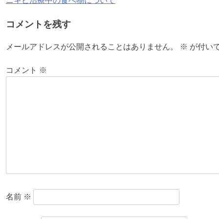
ニキビ治療中の食べ物について
投
稿
コメントを残す
ナ
メールアドレスが公開されることはありません。
※
が付い
ビ
コメント
※
ゲ
ー
シ
ョ
ン
名前
※