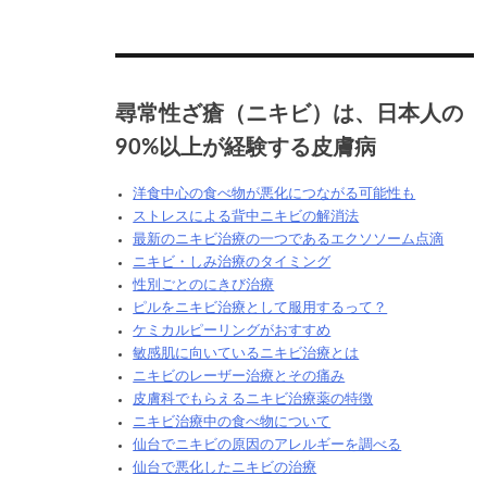
尋常性ざ瘡（ニキビ）は、日本人の
90%以上が経験する皮膚病
洋食中心の食べ物が悪化につながる可能性も
ストレスによる背中ニキビの解消法
最新のニキビ治療の一つであるエクソソーム点滴
ニキビ・しみ治療のタイミング
性別ごとのにきび治療
ピルをニキビ治療として服用するって？
ケミカルピーリングがおすすめ
敏感肌に向いているニキビ治療とは
ニキビのレーザー治療とその痛み
皮膚科でもらえるニキビ治療薬の特徴
ニキビ治療中の食べ物について
仙台でニキビの原因のアレルギーを調べる
仙台で悪化したニキビの治療