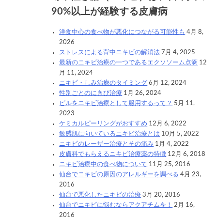
90%以上が経験する皮膚病
洋食中心の食べ物が悪化につながる可能性も
4月 8,
2026
ストレスによる背中ニキビの解消法
7月 4, 2025
最新のニキビ治療の一つであるエクソソーム点滴
12
月 11, 2024
ニキビ・しみ治療のタイミング
6月 12, 2024
性別ごとのにきび治療
1月 26, 2024
ピルをニキビ治療として服用するって？
5月 11,
2023
ケミカルピーリングがおすすめ
12月 6, 2022
敏感肌に向いているニキビ治療とは
10月 5, 2022
ニキビのレーザー治療とその痛み
1月 4, 2022
皮膚科でもらえるニキビ治療薬の特徴
12月 6, 2018
ニキビ治療中の食べ物について
11月 25, 2016
仙台でニキビの原因のアレルギーを調べる
4月 23,
2016
仙台で悪化したニキビの治療
3月 20, 2016
仙台でニキビに悩むならアクアチムを！
2月 16,
2016