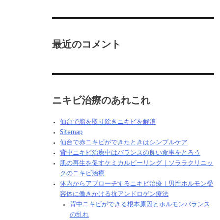
最近のコメント
ニキビ治療のあれこれ
仙台で脂を取り除きニキビを解消
Sitemap
仙台で赤ニキビができたときはシンプルケア
背中ニキビ治療中はバランスの良い食事をとろう
肌の再生を促すケミカルピーリング｜ソララクリニッ
クのニキビ治療
体内からアプローチするニキビ治療｜男性ホルモン受
容体に働きかける抗アンドロゲン療法
背中ニキビができる根本原因とホルモンバランス
の乱れ