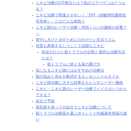
ニキビ治療のCIT療法とは？肌のコラーゲンはどうな
る？
ニキビ治療で間違えやすい！「EPF（好酸球性膿疱性
毛包炎）」とはどんな病気？
ニキビ跡のレーザー治療～何回くらいの施術が必要？
～
背中にきびと治すために心がけたい生活リズム
何度も再発するしつこくて頑固なニキビ
炎症がひどい肌トラブルの分類と適切な治療方法
とは？
肌トラブルに使える薬の選び方
気になるニキビ跡にはおすすめの治療法
肌の悩みと赤みを解消するエッセンシャルオイル
ニキビ跡治療に大きな効果をもたらすレーザー施術
ニキビ・ニキビ跡のレーザー治療でメイクはいつから
できる？
自分で予防
美顔器を使っての自分でニキビ治療について
肌トラブル治療薬を選ぶポイントと内服薬外用薬の違
い