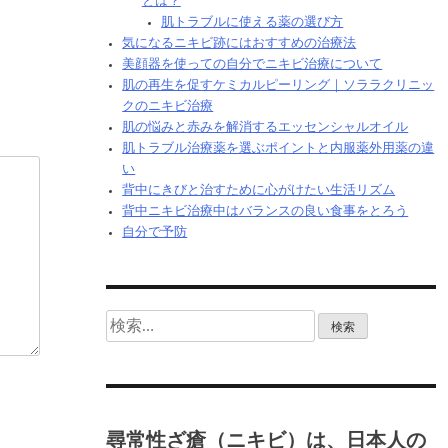
とは？
肌トラブルに使える薬の選び方
気になるニキビ跡にはおすすめの治療法
美顔器を使っての自分でニキビ治療について
肌の再生を促すケミカルピーリング｜ソララクリニッ
クのニキビ治療
肌の悩みと赤みを解消するエッセンシャルオイル
肌トラブル治療薬を選ぶポイントと内服薬外用薬の違
い
背中にきびと治すために心がけたい生活リズム
背中ニキビ治療中はバランスの良い食事をとろう
自分で予防
検
索:
尋常性ざ瘡（ニキビ）は、日本人の