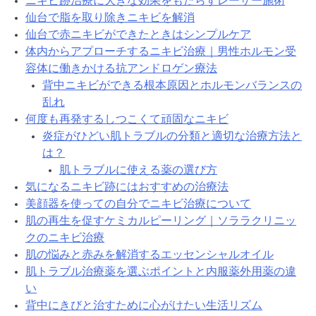
ニキビ跡治療に大きな効果をもたらすレーザー施術
仙台で脂を取り除きニキビを解消
仙台で赤ニキビができたときはシンプルケア
体内からアプローチするニキビ治療｜男性ホルモン受
容体に働きかける抗アンドロゲン療法
背中ニキビができる根本原因とホルモンバランスの
乱れ
何度も再発するしつこくて頑固なニキビ
炎症がひどい肌トラブルの分類と適切な治療方法と
は？
肌トラブルに使える薬の選び方
気になるニキビ跡にはおすすめの治療法
美顔器を使っての自分でニキビ治療について
肌の再生を促すケミカルピーリング｜ソララクリニッ
クのニキビ治療
肌の悩みと赤みを解消するエッセンシャルオイル
肌トラブル治療薬を選ぶポイントと内服薬外用薬の違
い
背中にきびと治すために心がけたい生活リズム