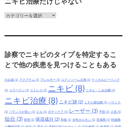
ニキビ治療だけじゃない
美
容
皮
膚
科
治
診察でニキビのタイプを特定するこ
療
で
とで他の疾患を見つけることもある
は、
現
のみ薬
(1)
アクアチム
(1)
アレルギー
(1)
エクソソーム点滴
(1)
ケミカルピーリング
在
ニキビ
(8)
で
(1)
コラーゲン
(1)
ストレス
(1)
ニキビ・しみ治療
(1)
き
ニキビ治療
(8)
ニキビ跡
(2)
ニキビ跡治療
(1)
バランス
て
レーザー
(3)
い
(1)
バランスが良い
(1)
ピル
(1)
ボディケア
(1)
予防
(1)
人気
(1)
る
仙台
(3)
保湿成分
(2)
使用
(1)
和食
(1)
女性ホルモン
(1)
宮城県
(1)
幹細胞
ニ
の機能回復
(1)
性別
(1)
悪化
(1)
情報伝達のサポート
(1)
抗生物質
(1)
敏感肌
(1)
時期