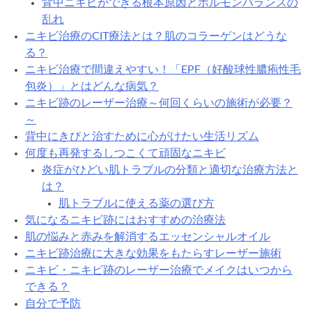
背中ニキビができる根本原因とホルモンバランスの
乱れ
ニキビ治療のCIT療法とは？肌のコラーゲンはどうな
る？
ニキビ治療で間違えやすい！「EPF（好酸球性膿疱性毛
包炎）」とはどんな病気？
ニキビ跡のレーザー治療～何回くらいの施術が必要？
～
背中にきびと治すために心がけたい生活リズム
何度も再発するしつこくて頑固なニキビ
炎症がひどい肌トラブルの分類と適切な治療方法と
は？
肌トラブルに使える薬の選び方
気になるニキビ跡にはおすすめの治療法
肌の悩みと赤みを解消するエッセンシャルオイル
ニキビ跡治療に大きな効果をもたらすレーザー施術
ニキビ・ニキビ跡のレーザー治療でメイクはいつから
できる？
自分で予防