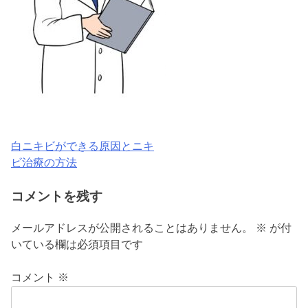
白ニキビができる原因とニキ
投
ビ治療の方法
稿
コメントを残す
ナ
ビ
メールアドレスが公開されることはありません。
※
が付
いている欄は必須項目です
ゲ
ー
コメント
※
シ