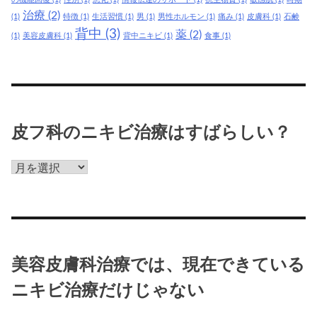
キ
治療
(2)
(1)
特徴
(1)
生活習慣
(1)
男
(1)
男性ホルモン
(1)
痛み
(1)
皮膚科
(1)
石鹸
ビ
背中
(3)
薬
(2)
(1)
美容皮膚科
(1)
背中ニキビ
(1)
食事
(1)
治
療
だ
け
じ
ゃ
皮フ科のニキビ治療はすばらしい？
な
い
皮
フ
科
の
ニ
キ
美容皮膚科治療では、現在できている
ビ
治
ニキビ治療だけじゃない
療